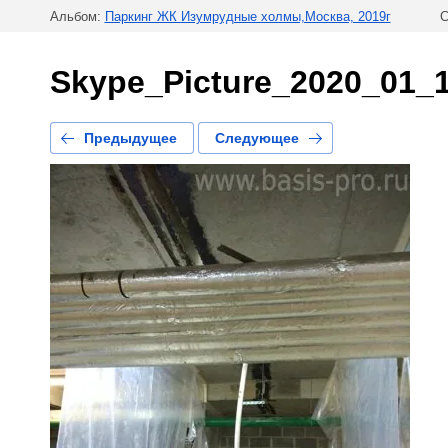
Альбом:
Паркинг ЖК Изумрудные холмы,Москва, 2019г
С
Skype_Picture_2020_01_
Предыдущее
Следующее